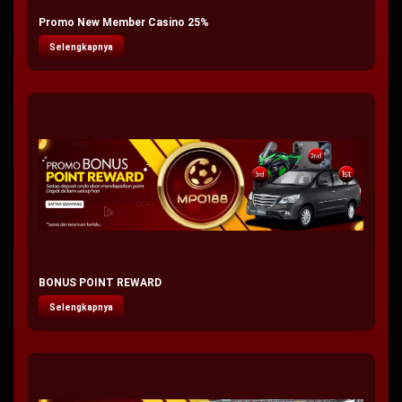
Promo New Member Casino 25%
Selengkapnya
BONUS POINT REWARD
Selengkapnya