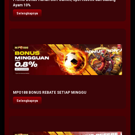
Ayam 10%
Selengkapnya
MPO188 BONUS REBATE SETIAP MINGGU
Selengkapnya